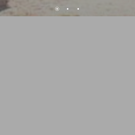
KOSMISCHE
PRÄZISION
Die sphärische
Äquatorialsonnenuhr am
Monte Pana
Ein beeindruckendes
Zeitmessinstrument aus Eisen, Messing
und Gold – die Sonnenuhr von Simon