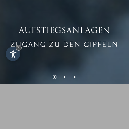
AUFSTIEGSANLAGEN
ZUGANG ZU DEN GIPFELN
×
GRENZENLOSEN
WINTERSPASS ERLEBEN